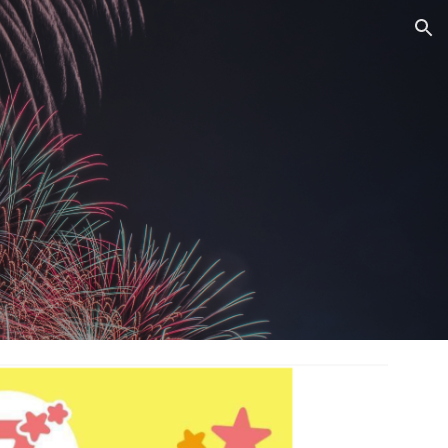
ion
ク