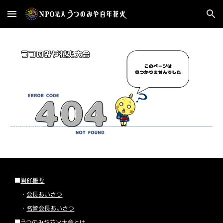
Skip to main content
Skip to navigation
■
開催概要
・
会長あいさつ
・
名誉会長あいさつ
■
うつのみや花火大会とは