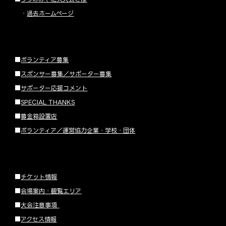
・
過去ホームページ
■
ボランティア募集
■
スポンサー募集／サポーター募集
■
サポーター応援コメント
■
SPECIAL THANKS
■
募金箱設置店
■
ボランティア／運営協力企業・学校・団体
■
チケット情報
■
会場案内・観覧エリア
■
大会注意事項
■
アクセス情報