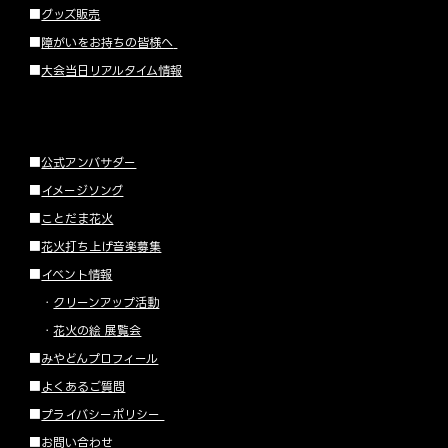
■
グッズ販売
■
障がいをお持ちの皆様へ
■
大会当日リアルタイム情報
■
公式アンバサダー
■
イメージソング
■
ことだま花火
■
花火打ち上げ音楽募集
■
イベント情報
・
クリーンアップ活動
・
花火の絵 展覧会
■
みやどんプロフィール
■
よくあるご質問
■
プライバシーポリシー
■
お問い合わせ