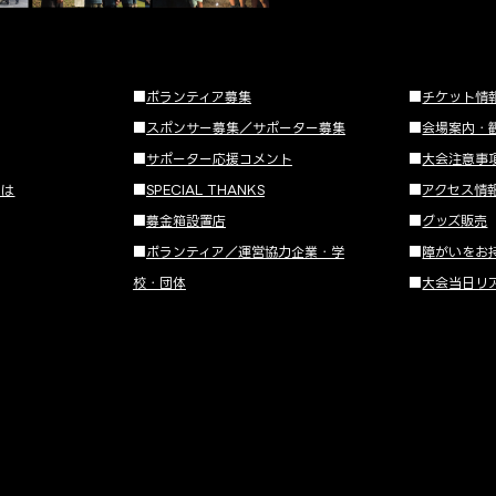
■
ボランティア募集
■
チケット情
■
スポンサー募集／サポーター募集
■
会場案内・
■
サポーター応援コメント
■
大会注意事
とは
■
SPECIAL THANKS
■
アクセス情
■
募金箱設置店
■
グッズ販売
■
ボランティア／運営協力企業・学
■
障がいをお
校・団体
■
大会当日リ