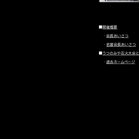
■
開催概要
・
会長あいさつ
・
名誉会長あいさつ
■
うつのみや花火大会
・
過去ホームページ