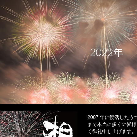
ip to main content
Skip to navigat
202
2
年
2007 年に復活した
まで本当に多くの皆様
く御礼申し上げます。