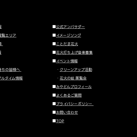
報
■
公式アンバサダー
観覧エリア
■
イメージソング
項
■
ことだま花火
報
■
花火打ち上げ音楽募集
■
イベント情報
持ちの皆様へ
・
クリーンアップ活動
アルタイム情報
・
花火の絵 展覧会
■
みやどんプロフィール
■
よくあるご質問
■
プライバシーポリシー
■
お問い合わせ
■
TOP