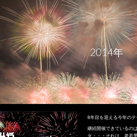
ip to main content
Skip to navigat
2014年
8年目を迎える今年のテ
継続開催できているの
火・・・それは、老若男