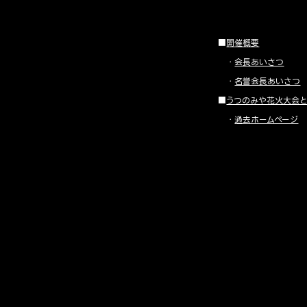
■
開催概要
・
会長あいさつ
・
名誉会長あいさつ
■
うつのみや花火大会
・
過去ホームページ