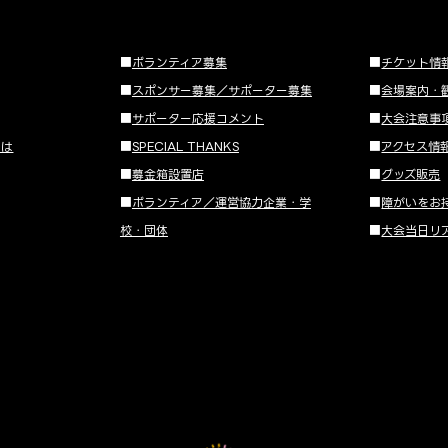
■
ボランティア募集
■
チケット情
■
スポンサー募集／サポーター募集
■
会場案内・
■
サポーター応援コメント
■
大会注意事
とは
■
SPECIAL THANKS
■
アクセス情
■
募金箱設置店
■
グッズ販売
■
ボランティア／運営協力企業・学
■
障がいをお
校・団体
■
大会当日リ