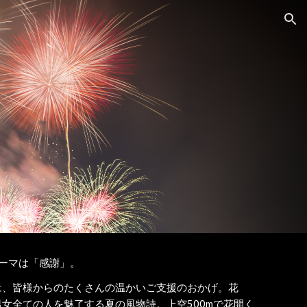
ion
ーマは「感謝」。
は、皆様からのたくさんの温かいご支援のおかげ。花
女全ての人を魅了する夏の風物詩。上空500mで花開く