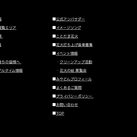
報
■
公式アンバサダー
観覧エリア
■
イメージソング
項
■
ことだま花火
報
■
花火打ち上げ音楽募集
■
イベント情報
持ちの皆様へ
・
クリーンアップ活動
アルタイム情報
・
花火の絵 展覧会
■
みやどんプロフィール
■
よくあるご質問
■
プライバシーポリシー
■
お問い合わせ
■
TOP